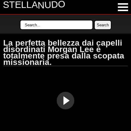
NUDO
STELLA
LATEST VIDEOS
MOST VIEWED VIDEOS
La perfetta bellezza dai capelli
LONGEST VIDEOS
disordinati Morgan Lee è
totalmente presa dalla scopata
POPULAR VIDEOS
missionaria.