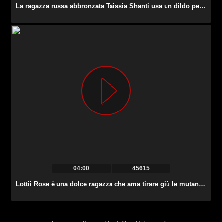
La ragazza russa abbronzata Taissia Shanti usa un dildo per accarezzare entrambi i suoi buchi affamati.
04:00
45615
Lottii Rose è una dolce ragazza che ama tirare giù le mutandine e solleticare il clitoride.