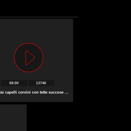
08:00
13746
Tesoro dai capelli corvini con tette succose Jasmine Vega ama cavalcare il cazzo.