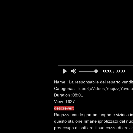
00:00 / 00:00
Name :
La responsabile del reparto vendite
Categorias :
Tube8
,
xVideos
,
Youjizz
,
Yuvutu
Duration :
08:01
View :
1627
descrever:
Ragazza con le gambe lunghe e viziosa in
questo stallone rimane ipnotizzato dal nu
preoccupa di soffiare il suo cazzo di erezi