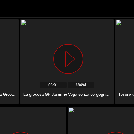
08:01
68494
La perfetta bionda dai grossi seni Kayla Green è professionista nel prendere in giro l’uomo con BJ.
La giocosa GF Jasmine Vega senza vergogna si masturba la figa e cavalca un cazzo in macchina.