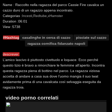
Name :
Raccolto nella ragazza del parco Cassie Fire cavalca un
cazzo duro di un ragazzo appena incontrato.
Categorias :
Incesti
,
Redtube
,
xHamster
Duration :
06:01
View :
5738
#Hashtag
casalinghe in cerca di cazzo
pisciate sul cazzo
ragazza cornifica fidanzato napoli
descrever:
L’amico lascivo è piuttosto civettuolo e loquace. Ecco perché
questo tizio è bravo a rimorchiare le femmine all’aperto. Incontra
questa ragazza piena di bottino nel parco. La ragazza viziosa
accetta di andare a casa sua dove l’uomo mangia il suo twat
avidamente prima di una cavalcata così selvaggia eseguita da
ragazza troia.
video porno correlati