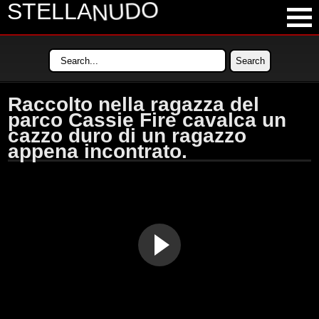
NUDO
STELLA
LATEST VIDEOS
MOST VIEWED VIDEOS
Raccolto nella ragazza del
LONGEST VIDEOS
parco Cassie Fire cavalca un
cazzo duro di un ragazzo
POPULAR VIDEOS
appena incontrato.