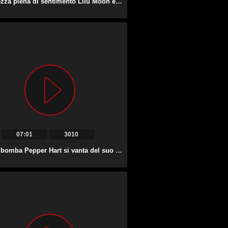
La dolcezza piena di sentimento Lilu Moon è più che felice di essere inculata.
07:01
3010
La bella bomba Pepper Hart si vanta del suo culo grosso prima di essere inculata.