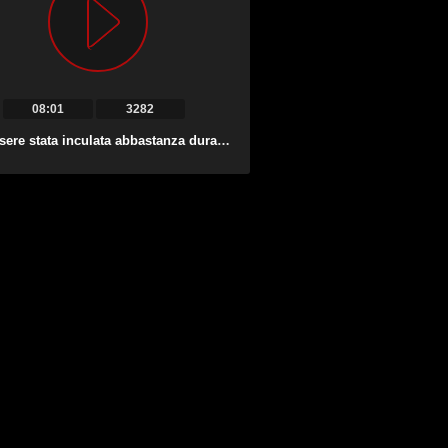
08:01
3282
Dopo essere stata inculata abbastanza duramente Lou Charmelle viene nutrita di sperma.