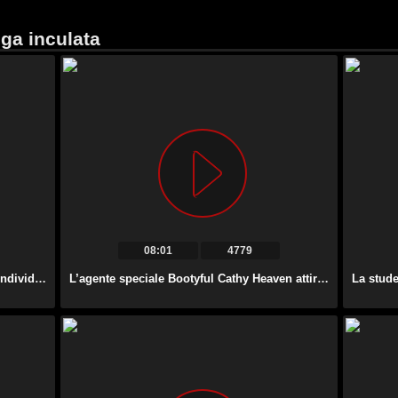
ega inculata
08:01
4779
Stracy Stone, troia da ufficio pazza, condivide il cazzo del suo collega con un’altra troia.
L’agente speciale Bootyful Cathy Heaven attira il suo collega per il sesso in ufficio.