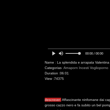
00:00 / 00:00
Name :
La splendida e arrapata Valentina
Categorias :
Amaporn
Incesti
Voglioporno
Duration :
06:01
View :
74375
descrever:
Affascinante ninfomane dai cape
grosso cazzo nero e fa subito un bel pompi