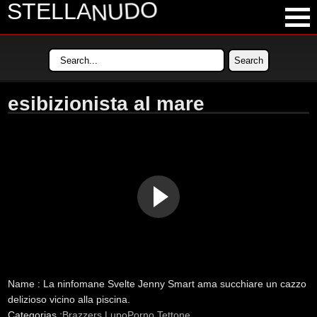
NUDO
STELLA
LATEST VIDEOS
MOST VIEWED VIDEOS
esibizionista al mare
LONGEST VIDEOS
POPULAR VIDEOS
Name :
La ninfomane Svelte Jenny Smart ama succhiare un cazzo
delizioso vicino alla piscina.
Categorias :
Brazzers
LupoPorno
Tettone