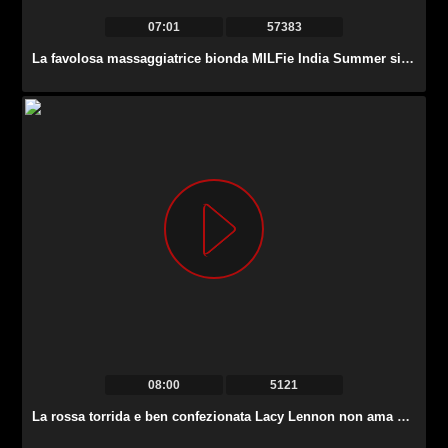
07:01
57383
La favolosa massaggiatrice bionda MILFie India Summer si gode una scopata alla pecorina durante il massaggio.
08:00
5121
La rossa torrida e ben confezionata Lacy Lennon non ama nient’altro che il vero mish.