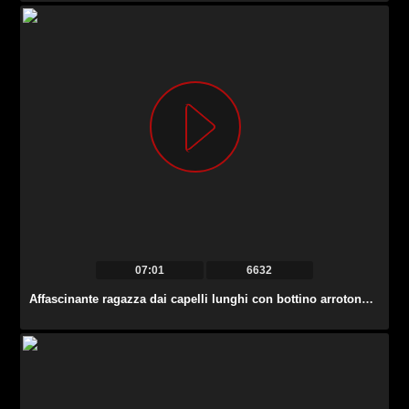
07:01
6632
Affascinante ragazza dai capelli lunghi con bottino arrotondato Nelly Kent è colpita alla pecorina.