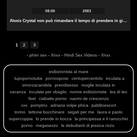
08:00
2983
Alexis Crystal non può rimandare il tempo di prendere in giro la figa bagnata del suo GF.
1
2
3
-
phim sex
-
Xnxx
-
Hindi Sex Videos
-
Xnxx
esibizionista al mare
lupopornotube
pornospose
centopercentotv
inculata a
smorzacandela
prendisesso
moglie inculata in
vacanza
inculate per sbaglio
nonne esibizioniste
lea di leo
feet
ciabatte porno
naomi de crescenzo
xxx
pomplno
adriana volpe phica
pablitoescort
torino
tettone bocchinare
segati per me
laura e paolo
supercoppia
lo prende in bocca
la principessa e il ranocchio
porno
megaseszo
le debuttanti di jessica rizzo