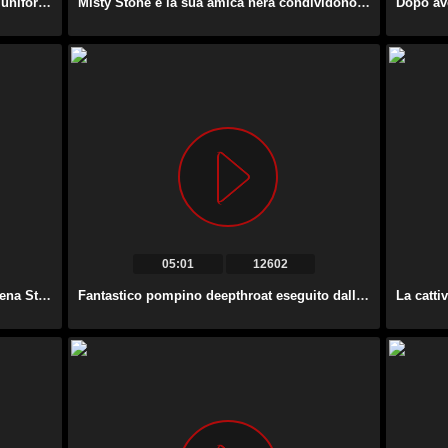
Una studentessa giapponese kawaii in uniforme chiude gli occhi mentre fa un pompino.
Misty Stone e la sua amica nera condividono un forte cazzo bianco per un pompino.
05:01
12602
La giocherellona giocherellona GF Selena Stone provoca l’erezione del suo fidanzato e fa un pompino.
Fantastico pompino deepthroat eseguito dalla bellezza tatuata Karmen Karma.