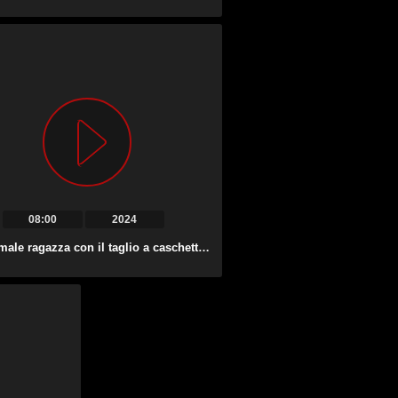
08:00
2024
Una normale ragazza con il taglio a caschetto apre la bocca per fare un bel pompino.