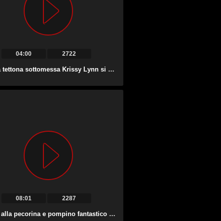
04:00
2722
La rossa tettona sottomessa Krissy Lynn si mette in ginocchio e fa un pompino.
08:01
2287
Scopata alla pecorina e pompino fantastico eseguito dall’affascinante Ember Stone.