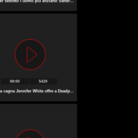
Dopo aver sedotto l’uomo più anziano Sandra Luberc gli fa un bel pompino.
08:00
5429
La cattiva cagna Jennifer White offre a Deadpool un bel pompino.