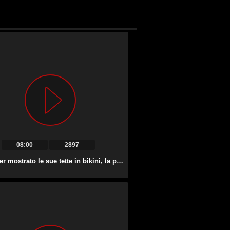
08:00
2897
Dopo aver mostrato le sue tette in bikini, la puttana Cassandra Cruz fa un pompino profondo.