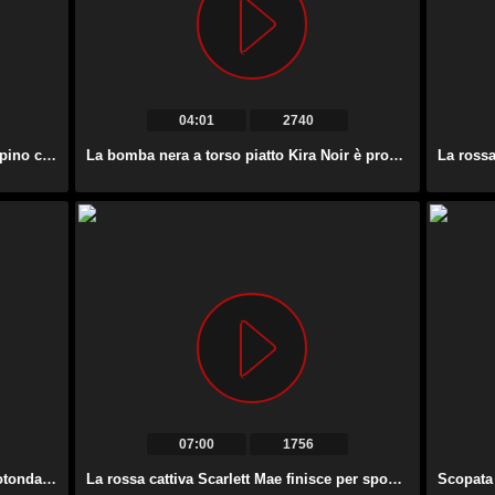
04:01
2740
La bella e attraente Katarina fa un pompino così splendido per lo sperma appiccicoso.
La bomba nera a torso piatto Kira Noir è pronta per il bondage e il pompino.
07:00
1756
Zappa sottomessa con un bel culo arrotondato Krissy Lynn fa un bel pompino.
La rossa cattiva Scarlett Mae finisce per spogliarsi e fa un fantastico pompino.