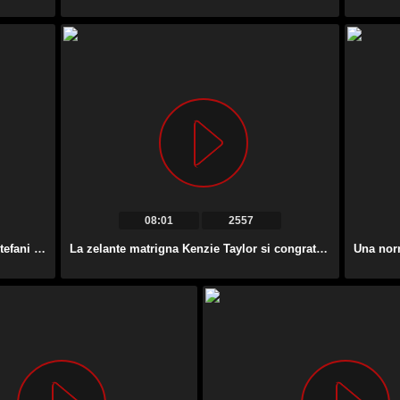
08:01
2557
Pallida ma estremamente calda Tgirl Stefani Special fa un bel pompino allo stallone.
La zelante matrigna Kenzie Taylor si congratula con gli alunni con un buon pompino.