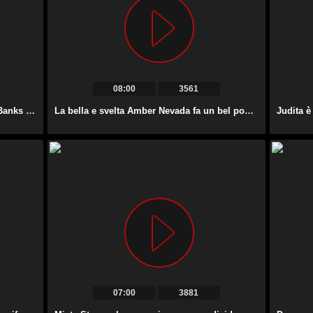
08:00
3561
La meravigliosa bomba sexy Cassidy Banks fa un pompino profondo prima di riempire il cazzo.
La bella e svelta Amber Nevada fa un bel pompino più volte al giorno al suo fidanzato.
07:00
3881