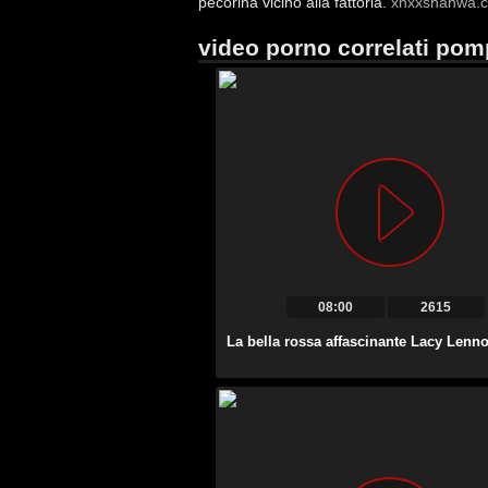
pecorina vicino alla fattoria.
xnxxshahwa.
video porno correlati pompi
08:00
2615