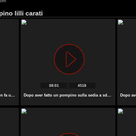
com
no lilli carati
08:01
4518
La bella rossa affascinante Lacy Lennon fa un bel pompino.
Dopo aver fatto un pompino sulla sedia a sdraio, la milf tettona Alexis Fawx viene scopata da dietro.