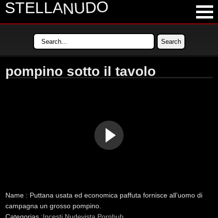
NUDO
STELLA
LATEST VIDEOS
MOST VIEWED VIDEOS
pompino sotto il tavolo
LONGEST VIDEOS
POPULAR VIDEOS
Name :
Puttana usata ed economica paffuta fornisce all’uomo di
campagna un grosso pompino.
Categorias :
Incesti
Nudevista
Pornhub