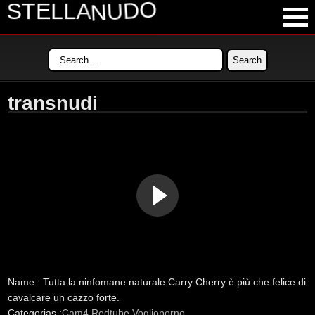
NUDO
STELLA
LATEST VIDEOS
MOST VIEWED VIDEOS
transnudi
LONGEST VIDEOS
POPULAR VIDEOS
Name :
Tutta la ninfomane naturale Carry Cherry è più che felice di
cavalcare un cazzo forte.
Categorias :
Cam4
Redtube
Voglioporno