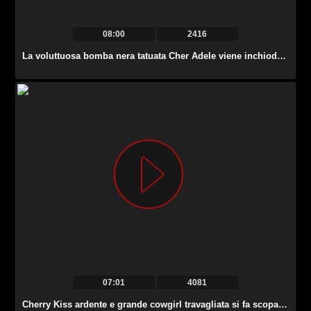
08:00
2416
La voluttuosa bomba nera tatuata Cher Adele viene inchiodata alla pecorina dal suo fidanzato.
07:01
4081
Cherry Kiss ardente e grande cowgirl travagliata si fa scopare anale da dietro.