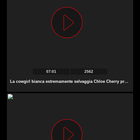
07:01
2562
La cowgirl bianca estremamente selvaggia Chloe Cherry prende una lunga BBC nel suo buco del culo.