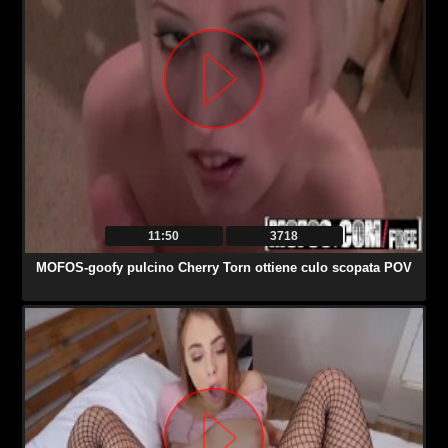
11:50
3718
MOFOS-goofy pulcino Cherry Torn ottiene culo scopata POV