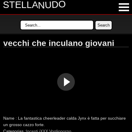
NUDO
STELLA
LATEST VIDEOS
MOST VIEWED VIDEOS
vecchi che inculano giovani
LONGEST VIDEOS
POPULAR VIDEOS
Name :
La fantastica cheerleader calda Jynx è fatta per succhiare
un grosso cazzo forte.
Categorias :
Incesti
iXXX
Voglioporno