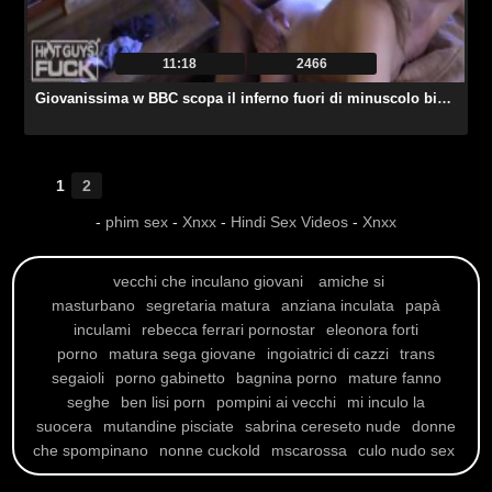
11:18
2466
Giovanissima w BBC scopa il inferno fuori di minuscolo bianco ragazza
1
2
-
phim sex
-
Xnxx
-
Hindi Sex Videos
-
Xnxx
vecchi che inculano giovani
amiche si
masturbano
segretaria matura
anziana inculata
papà
inculami
rebecca ferrari pornostar
eleonora forti
porno
matura sega giovane
ingoiatrici di cazzi
trans
segaioli
porno gabinetto
bagnina porno
mature fanno
seghe
ben lisi porn
pompini ai vecchi
mi inculo la
suocera
mutandine pisciate
sabrina cereseto nude
donne
che spompinano
nonne cuckold
mscarossa
culo nudo sex