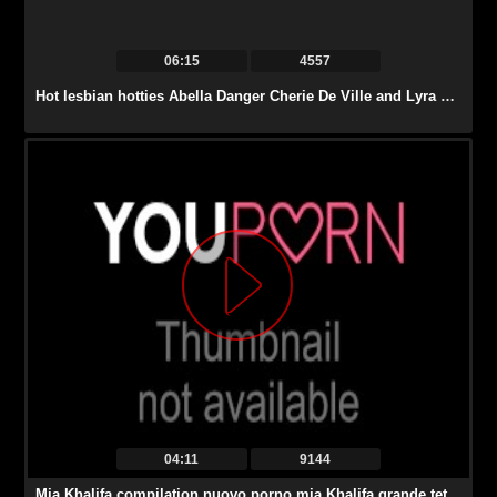
06:15
4557
Hot lesbian hotties Abella Danger Cherie De Ville and Lyra Law started a sizzling strap on threesome session and shared their multiple orgasms.
04:11
9144
Mia Khalifa compilation nuovo porno mia Khalifa grande tette giovanissima, www.pornolupo