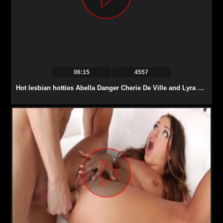
06:15
4557
Hot lesbian hotties Abella Danger Cherie De Ville and Lyra Law started a sizzling strap on threesome session and shared their multiple orgasms.