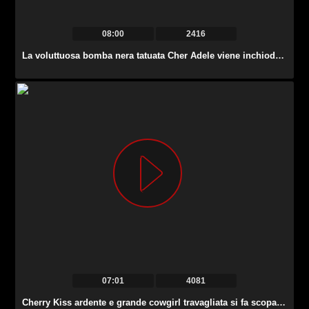
08:00
2416
La voluttuosa bomba nera tatuata Cher Adele viene inchiodata alla pecorina dal suo fidanzato.
07:01
4081
Cherry Kiss ardente e grande cowgirl travagliata si fa scopare anale da dietro.