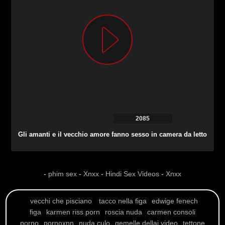
2085
Gli amanti e il vecchio amore fanno sesso in camera da letto
-
phim sex
-
Xnxx
-
Hindi Sex Videos
-
Xnxx
vecchi che pisciano
tacco nella figa
edwige fenech
figa
karmen riss porn
roscia nuda
carmen consoli
porno
pornoxnn
nuda culo
gemelle dellai video
tettone