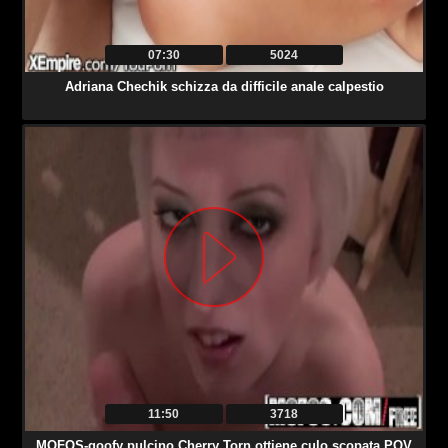
07:30
5024
Adriana Chechik schizza da difficile anale calpestio
11:50
3718
MOFOS-goofy pulcino Cherry Torn ottiene culo scopata POV