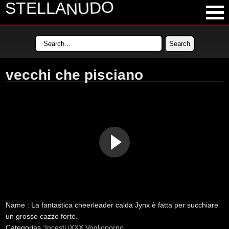
NUDO
STELLA
LATEST VIDEOS
MOST VIEWED VIDEOS
vecchi che pisciano
LONGEST VIDEOS
POPULAR VIDEOS
Name :
La fantastica cheerleader calda Jynx è fatta per succhiare
un grosso cazzo forte.
Categorias :
Incesti
iXXX
Voglioporno