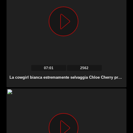
07:01
2562
La cowgirl bianca estremamente selvaggia Chloe Cherry prende una lunga BBC nel suo buco del culo.