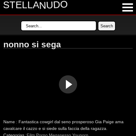
NUDO
STELLA
LATEST VIDEOS
MOST VIEWED VIDEOS
nonno si sega
LONGEST VIDEOS
POPULAR VIDEOS
Name :
Fantastica cowgirl dal seno prosperoso Gia Paige ama
cavalcare il cazzo e si siede sulla faccia della ragazza.
Categorias :
Film Porno
Megasesso
Youporn